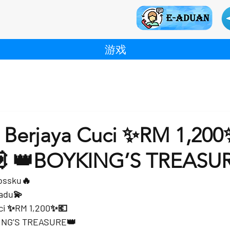
游戏
 Berjaya Cuci ✨RM 1,200
💟 👑BOYKING’S TREASU
Bossku🔥
Padu💫
ci ✨RM 1,200✨💶
KING’S TREASURE👑