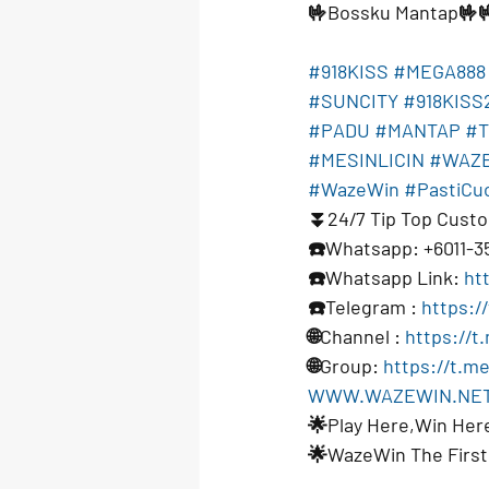
🤟Bossku Mantap🤟
#918KISS
#MEGA888
#SUNCITY
#918KISS
#PADU
#MANTAP
#T
#MESINLICIN
#WAZ
#WazeWin
#PastiCuc
⏬24/7 Tip Top Cust
☎️Whatsapp: +6011-3
☎️Whatsapp Link: 
ht
☎️Telegram : 
https:
🌐Channel : 
https://
🌐Group: 
https://t.
WWW.WAZEWIN.NE
🌟Play Here,Win Her
🌟WazeWin The First