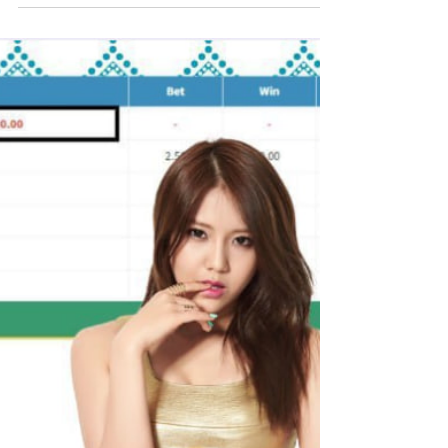
✅🔤🔤🔤🔤🔤🔤🔤✅Mesin
Wazewin meletopp!‼️😍😍😍