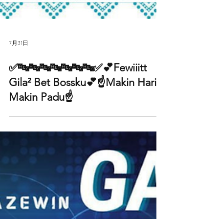
7月31日
✅🔤🔤🔤🔤🔤🔤🔤✅💕Fewiiitt
Gila² Bet Bossku💕☝️Makin Hari
Makin Padu☝️