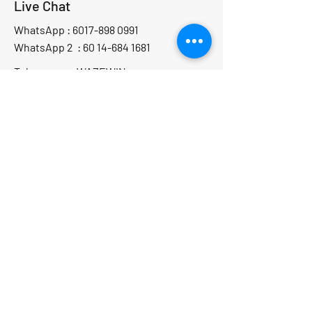
Live Chat
WhatsApp :
6017-898 0991
WhatsApp 2 : 60 14-684 1681
Telegram : @WAZEWIN
投诉表
Name
Phone
Game ID