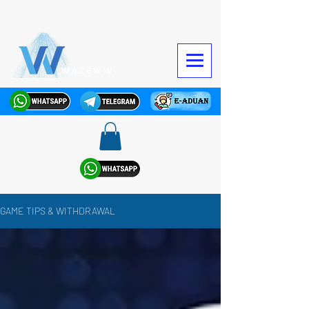
GAME TIPS & WITHDRAWAL